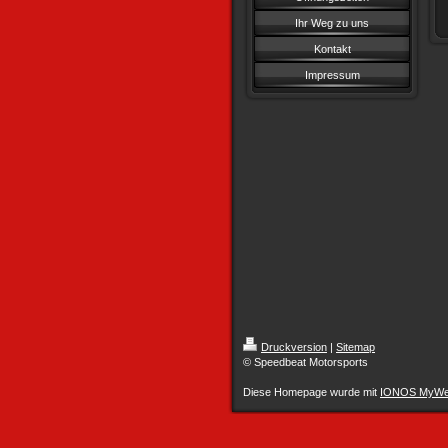
Ihr Weg zu uns
Kontakt
Impressum
Druckversion
|
Sitemap
© Speedbeat Motorsports
Diese Homepage wurde mit
IONOS MyWe